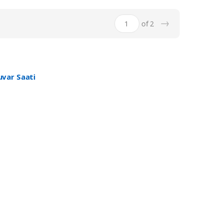
→
of 2
uvar Saati