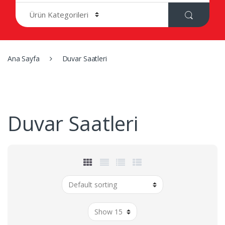
r
c
h
f
o
r
Ana Sayfa
Duvar Saatleri
:
Duvar Saatleri