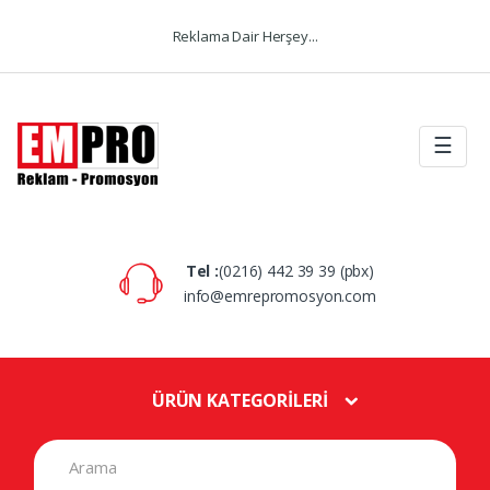
Skip to navigation
Skip to content
Reklama Dair Herşey...
☰
Tel :
(0216) 442 39 39 (pbx)
info@emrepromosyon.com
ÜRÜN KATEGORİLERİ
S
e
a