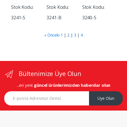
Stok Kodu:
Stok Kodu:
Stok Kodu:
3241-S
3241-B
3240-S
« Önceki
1
|
2
|
3
|
4
Bültenimize Üye Olun
...en yeni
güncel ürünlerimizden haberdar olun
Üye Olun