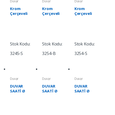
Duvar
Duvar
Duvar
Saatleri
Saatleri
Saatleri
Krom
Krom
Krom
Çerçeveli
Çerçeveli
Çerçeveli
Duvar
Duvar
Duvar
Saati
Saati
Saati
Stok Kodu:
Stok Kodu:
Stok Kodu:
3245-S
3254-B
3254-S
Duvar
Duvar
Duvar
Saatleri
Saatleri
Saatleri
DUVAR
DUVAR
DUVAR
SAATİ Ø
SAATİ Ø
SAATİ Ø
300 MM
300 MM
250 MM