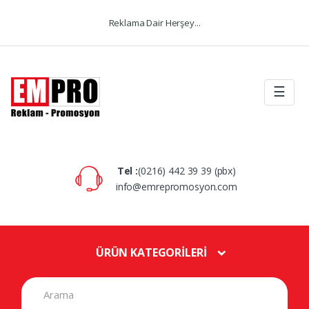
Skip to navigation
Skip to content
Reklama Dair Herşey...
☰
Tel :
(0216) 442 39 39 (pbx)
info@emrepromosyon.com
ÜRÜN KATEGORİLERİ
S
e
a