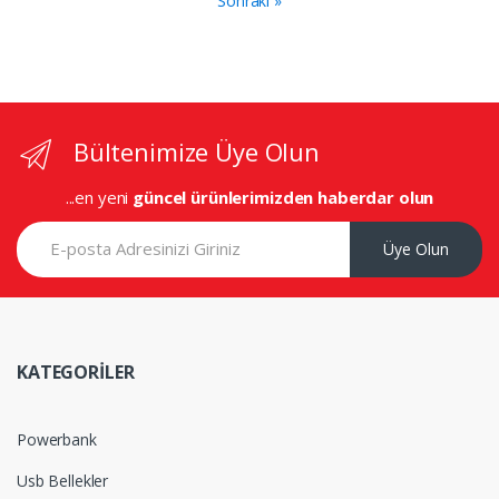
Sonraki »
Bültenimize Üye Olun
...en yeni
güncel ürünlerimizden haberdar olun
Üye Olun
KATEGORİLER
Powerbank
Usb Bellekler