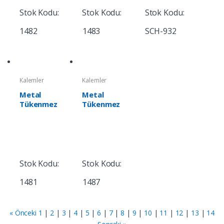
Stok Kodu:
Stok Kodu:
Stok Kodu:
1482
1483
SCH-932
Kalemler
Kalemler
Metal
Metal
Tükenmez
Tükenmez
Kalem
Kalem
Stok Kodu:
Stok Kodu:
1481
1487
« Önceki
1
|
2
|
3
|
4
|
5
|
6
|
7
|
8
|
9
|
10
|
11
|
12
|
13
|
14