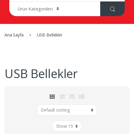
r
c
h
f
o
r
Ana Sayfa
USB Bellekler
:
USB Bellekler