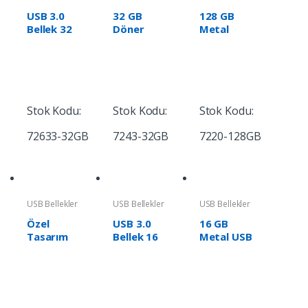
USB 3.0
32 GB
128 GB
Bellek 32
Döner
Metal
GB Döner
Kapaklı
Anahtarlık
Kapaklı
USB
USB
Metal
Bellek
Bellek
Anahtarlık
(OTG
Özellikli)
Stok Kodu:
Stok Kodu:
Stok Kodu:
72633-32GB
7243-32GB
7220-128GB
USB Bellekler
USB Bellekler
USB Bellekler
Özel
USB 3.0
16 GB
Tasarım
Bellek 16
Metal USB
USB
GB Döner
Bellek
Bellek
Kapaklı
Metal
Anahtarlık