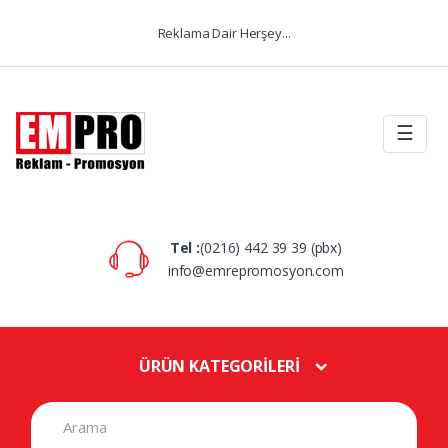
Skip to navigation
Skip to content
Reklama Dair Herşey...
☰
Tel :
(0216) 442 39 39 (pbx)
info@emrepromosyon.com
ÜRÜN KATEGORİLERİ
S
e
a