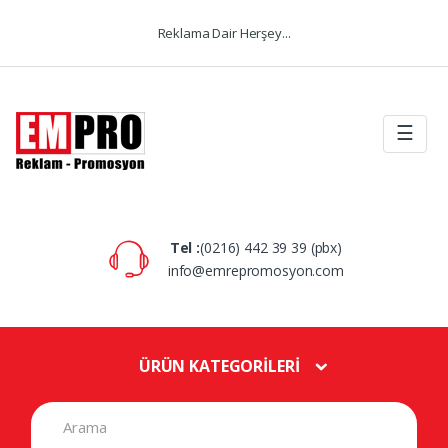
Skip to navigation
Skip to content
Reklama Dair Herşey...
☰
Tel :
(0216) 442 39 39 (pbx)
info@emrepromosyon.com
ÜRÜN KATEGORİLERİ
S
e
a