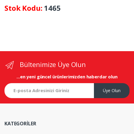
Stok Kodu:
1465
Bültenimize Üye Olun
...en yeni
güncel ürünlerimizden haberdar olun
Üye Olun
KATEGORİLER