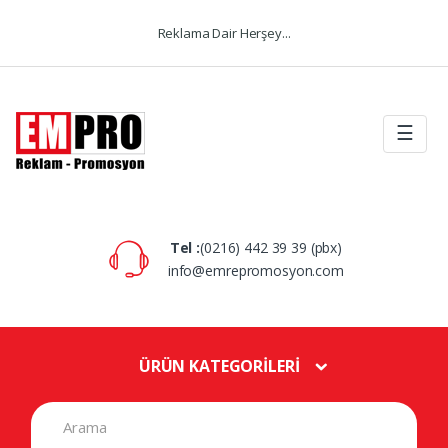
Skip to navigation
Skip to content
Reklama Dair Herşey...
☰
Tel :
(0216) 442 39 39 (pbx)
info@emrepromosyon.com
ÜRÜN KATEGORİLERİ
S
e
a