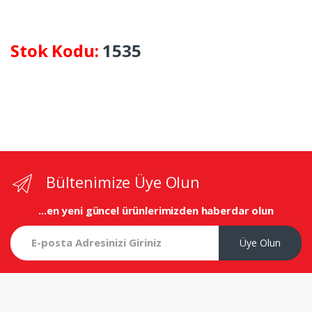
Stok Kodu:
1535
Bültenimize Üye Olun
...en yeni
güncel ürünlerimizden haberdar olun
Üye Olun