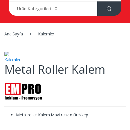
r
c
h
f
o
r
Ana Sayfa
Kalemler
:
Kalemler
Metal Roller Kalem
Metal roller Kalem Mavi renk mürekkep