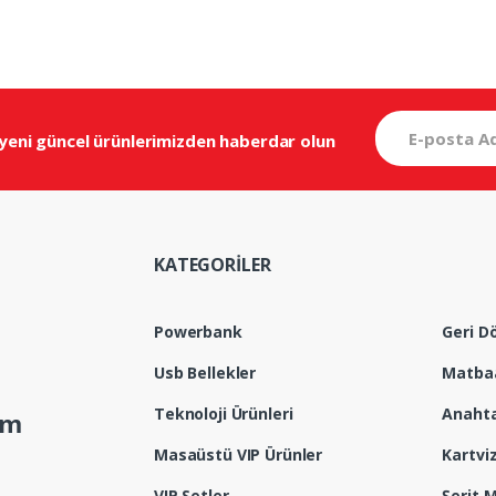
 yeni
güncel ürünlerimizden haberdar olun
KATEGORİLER
Powerbank
Geri D
Usb Bellekler
Matbaa
Teknoloji Ürünleri
Anahta
om
Masaüstü VIP Ürünler
Kartviz
VIP Setler
Şerit 