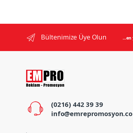
Bültenimize Üye Olun
...en
(0216) 442 39 39
info@emrepromosyon.c