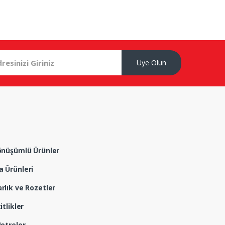
Üye Olun
önüşümlü Ürünler
 Ürünleri
rlık ve Rozetler
itlikler
Metreler