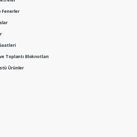
e Fenerler
slar
r
Saatleri
ve Toplantı Bloknotları
tü Ürünler