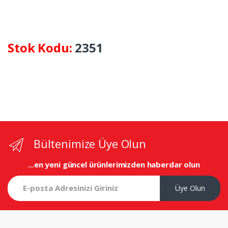
Stok Kodu:
2351
Bültenimize Üye Olun
...en yeni
güncel ürünlerimizden haberdar olun
Üye Olun