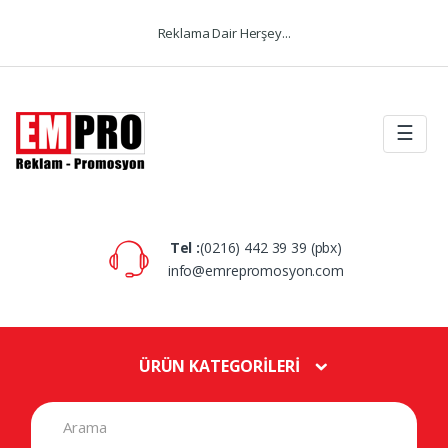
Skip to navigation
Skip to content
Reklama Dair Herşey...
☰
Tel :
(0216) 442 39 39 (pbx)
info@emrepromosyon.com
ÜRÜN KATEGORİLERİ
S
e
a