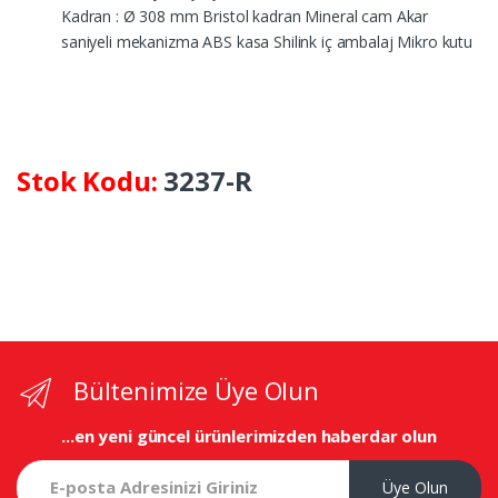
Kadran : Ø 308 mm Bristol kadran Mineral cam Akar
saniyeli mekanizma ABS kasa Shilink iç ambalaj Mikro kutu
Stok Kodu:
3237-R
Bültenimize Üye Olun
...en yeni
güncel ürünlerimizden haberdar olun
Üye Olun