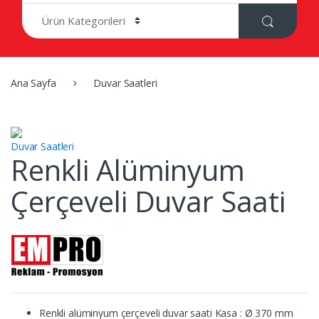
r
c
h
f
o
r
Ana Sayfa
Duvar Saatleri
:
Duvar Saatleri
Renkli Alüminyum
Çerçeveli Duvar Saati
Renkli alüminyum çerçeveli duvar saati Kasa : Ø 370 mm