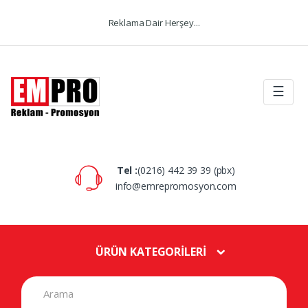
Skip to navigation
Skip to content
Reklama Dair Herşey...
☰
Tel :
(0216) 442 39 39 (pbx)
info@emrepromosyon.com
ÜRÜN KATEGORİLERİ
S
e
a