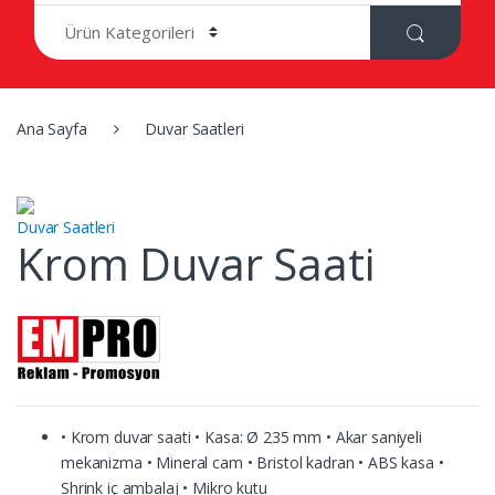
r
c
h
f
o
r
Ana Sayfa
Duvar Saatleri
:
Duvar Saatleri
Krom Duvar Saati
• Krom duvar saati • Kasa: Ø 235 mm • Akar saniyeli
mekanizma • Mineral cam • Bristol kadran • ABS kasa •
Shrink iç ambalaj • Mikro kutu