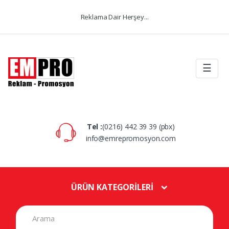
Skip to navigation
Skip to content
Reklama Dair Herşey...
☰
Tel :
(0216) 442 39 39 (pbx)
info@emrepromosyon.com
ÜRÜN KATEGORİLERİ
S
e
a