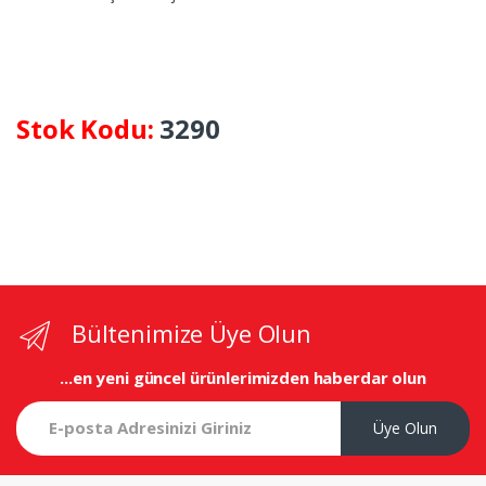
Stok Kodu:
3290
Bültenimize Üye Olun
...en yeni
güncel ürünlerimizden haberdar olun
Üye Olun