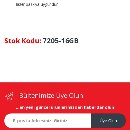
lazer baskıya uygundur
Stok Kodu:
7205-16GB
Bültenimize Üye Olun
...en yeni
güncel ürünlerimizden haberdar olun
Üye Olun