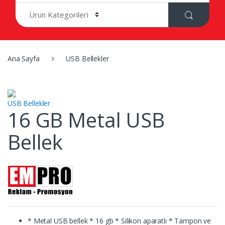
r
c
h
f
o
r
Ana Sayfa
USB Bellekler
:
USB Bellekler
16 GB Metal USB
Bellek
* Metal USB bellek * 16 gb * Silikon aparatlı * Tampon ve