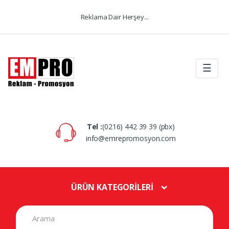
Skip to navigation
Skip to content
Reklama Dair Herşey...
☰
Tel :
(0216) 442 39 39 (pbx)
info@emrepromosyon.com
ÜRÜN KATEGORİLERİ
S
e
a